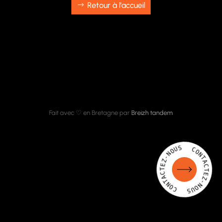
Retour à l'accueil
Fait avec ♡ en Bretagne par
Breizh tandem
S
U
C
O
O
N
N
-
T
Z
A
E
C
T
T
C
E
A
Z
T
-
N
N
O
O
C
U
S