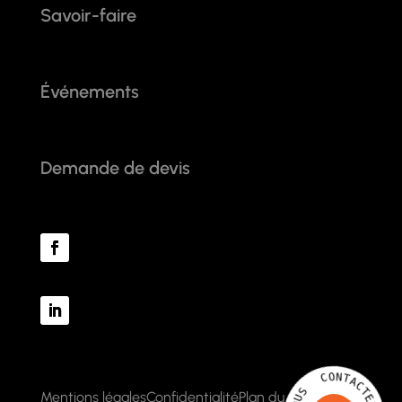
Savoir-faire
Événements
Demande de devis
T
N
A
C
O
T
C
E
Z
Mentions légales
Confidentialité
Plan du site
-